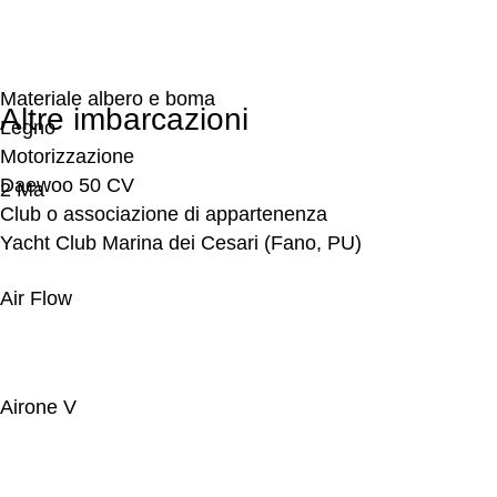
Da allora ha partecipato a diversi raduni AIVE in Adriati
Nel settembre 2023, dopo una sosta invernale a Capo d’
Altre imbarcazioni
2 Ma
Air Flow
Airone V