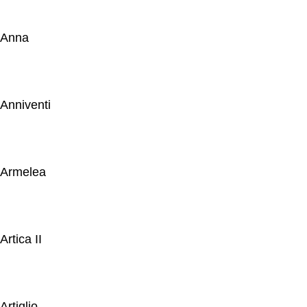
Anna
Anniventi
Armelea
Artica II
Artiglio