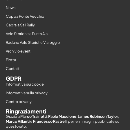
News
Coppa Ponte Vecchio
Capraia Sail Rally
Vele Storiche a Punta Ala
Raduno Vele Storiche Viareggio
Archivio eventi
Flotta
Contatti
GDPR
Informativa sui cookie
Informativa sulla privacy
Centro privacy
Ringraziamenti
Grazie a
Marco Trainotti
,
Paolo Maccione
,
James Robinson Taylor
,
Marco Villanti
e
Francesco Rastrelli
per le immagini pubblicate su
questo sito.