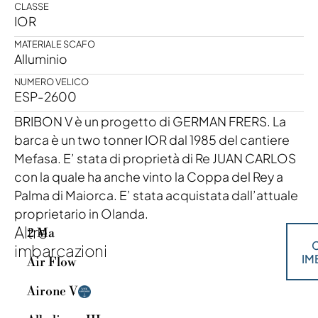
CLASSE
IOR
MATERIALE SCAFO
Alluminio
NUMERO VELICO
ESP-2600
BRIBON V è un progetto di GERMAN FRERS. La
barca è un two tonner IOR dal 1985 del cantiere
Mefasa. E’ stata di proprietà di Re JUAN CARLOS
con la quale ha anche vinto la Coppa del Rey a
Palma di Maiorca. E’ stata acquistata dall’attuale
proprietario in Olanda.
Altre
2 Ma
C
imbarcazioni
IM
Air Flow
Airone V