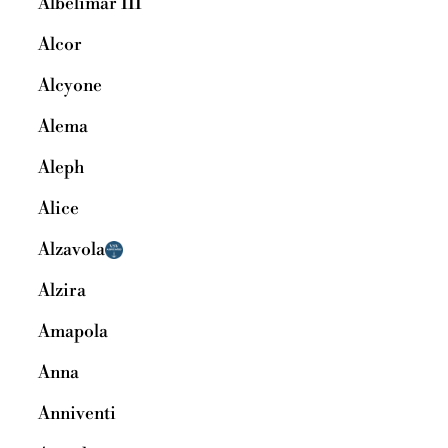
Albelimar III
Alcor
Alcyone
Alema
Aleph
Alice
Alzavola
Alzira
Amapola
Anna
Anniventi