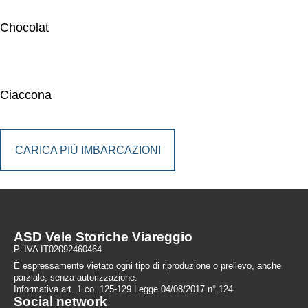
Chocolat
Ciaccona
CARICA PIÙ IMBARCAZIONI
ASD Vele Storiche Viareggio
P. IVA IT02092460464
È espressamente vietato ogni tipo di riproduzione o prelievo, anche
parziale, senza autorizzazione.
Informativa art. 1 co. 125-129 Legge 04/08/2017 n° 124
Social network