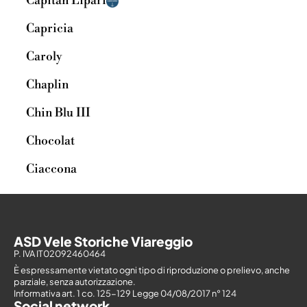
Capitan Lipari
Capricia
Caroly
Chaplin
Chin Blu III
Chocolat
Ciaccona
ASD Vele Storiche Viareggio
P. IVA IT02092460464
È espressamente vietato ogni tipo di riproduzione o prelievo, anche
parziale, senza autorizzazione.
Informativa art. 1 co. 125-129 Legge 04/08/2017 n° 124
Social network