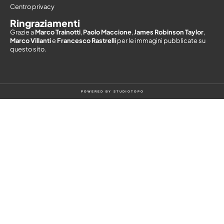
Centro privacy
Ringraziamenti
Grazie a
Marco Trainotti
,
Paolo Maccione
,
James Robinson Taylor
,
Marco Villanti
e
Francesco Rastrelli
per le immagini pubblicate su
questo sito.
POWERED BY
STUDIOTOPO