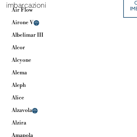
C
imbarcazioni
IM
Air Flow
Airone V
Albelimar III
Alcor
Alcyone
Alema
Aleph
Alice
Alzavola
Alzira
Amapola