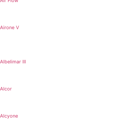
Air Flow
Airone V
Albelimar III
Alcor
Alcyone