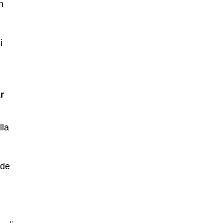
n
i
r
lla
 de