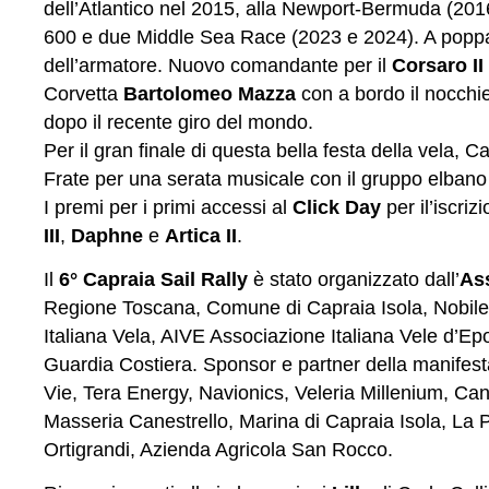
dell’Atlantico nel 2015, alla Newport-Bermuda (20
600 e due Middle Sea Race (2023 e 2024). A poppa 
dell’armatore. Nuovo comandante per il
Corsaro II
Corvetta
Bartolomeo Mazza
con a bordo il nocchi
dopo il recente giro del mondo.
Per il gran finale di questa bella festa della vela, 
Frate per una serata musicale con il gruppo elban
I premi per i primi accessi al
Click Day
per il’iscri
III
,
Daphne
e
Artica II
.
Il
6° Capraia Sail Rally
è stato organizzato dall’
Ass
Regione Toscana, Comune di Capraia Isola, Nobile 
Italiana Vela, AIVE Associazione Italiana Vele d’E
Guardia Costiera. Sponsor e partner della manifest
Vie, Tera Energy, Navionics, Veleria Millenium, Ca
Masseria Canestrello, Marina di Capraia Isola, La Pi
Ortigrandi, Azienda Agricola San Rocco.