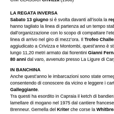
LA REGATA INVERSA
Sabato 13 giugno
si è svolta davanti all’isola la
re
hanno tagliato la linea di partenza ad un tempo stab
dall’organizzazione con lo scopo di compattare l’ete
linea di arrivo nel giro di mezz’ora. Il
Trofeo Challe
aggiudicato a Crivizza e Montombi, quest’anno è st
lungo 11,20 metri armato dai fiorentini
Gianni Fer
80 anni
dal varo, avvenuto presso La Ligure di Car
IN BANCHINA
Anche quest’anno le imbarcazioni sono state ormeg
consentendo di conoscere da vicino e leggere i cart
Galleggiante
.
Tra questi ha esordito in Capraia il ketch di bandie
lamellare di mogano nel 1975 dal cantiere frances
Brenneur. Gemella del
Kriter
che corse la
Whitbre