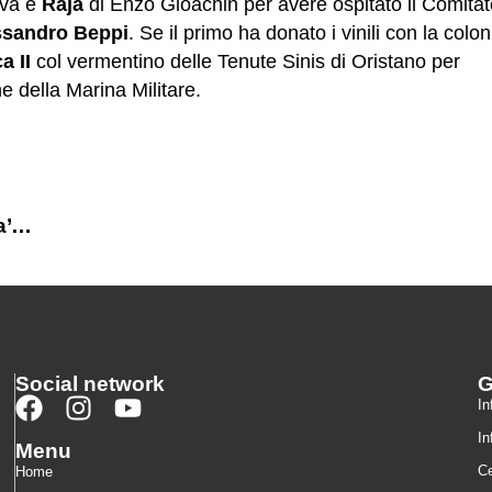
iva e
Raja
di Enzo Gioachin per avere ospitato il Comitat
ssandro Beppi
. Se il primo ha donato i vinili con la colo
a II
col vermentino delle Tenute Sinis di Oristano per
e della Marina Militare.
A Firenze arrivano Dinghy… e aria di America’s Cup
Social network
In
In
Menu
Ce
Home