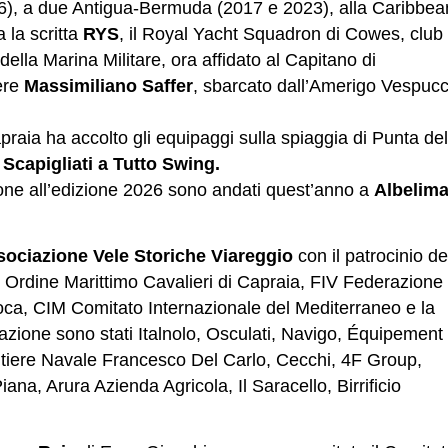
16), a due Antigua-Bermuda (2017 e 2023), alla Caribbea
la scritta
RYS
, il Royal Yacht Squadron di Cowes, club
della Marina Militare, ora affidato al Capitano di
ere
Massimiliano Saffer
, sbarcato dall’Amerigo Vespucc
Capraia ha accolto gli equipaggi sulla spiaggia di Punta del
o
Scapigliati a Tutto Swing.
zione all’edizione 2026 sono andati quest’anno a
Albelima
ociazione Vele Storiche Viareggio
con il patrocinio de
Ordine Marittimo Cavalieri di Capraia, FIV Federazione
poca, CIM Comitato Internazionale del Mediterraneo e la
azione sono stati Italnolo, Osculati, Navigo, Équipement
ntiere Navale Francesco Del Carlo, Cecchi, 4F Group,
ana, Arura Azienda Agricola, Il Saracello, Birrificio