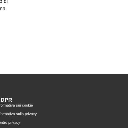
o di
nna
GDPR
formativa sui cookie
formativa sulla privacy
ntro privacy