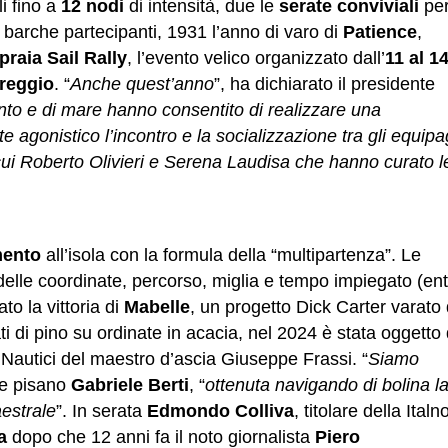
i fino a
12 nodi
di intensità, due le
serate conviviali
per
 barche partecipanti, 1931 l’anno di varo di
Patience
,
praia Sail Rally
, l’evento velico organizzato dall’
11 al 1
areggio
. “
Anche quest’anno
”, ha dichiarato il presidente
ento e di mare hanno consentito di realizzare una
 agonistico l’incontro e la socializzazione tra gli equipa
 cui Roberto Olivieri e Serena Laudisa che hanno curato l
mento
all’isola con la formula della “multipartenza”. Le
elle coordinate, percorso, miglia e tempo impiegato (ent
to la vittoria di
Mabelle
, un progetto Dick Carter varato
i di pino su ordinate in acacia, nel 2024 è stata oggetto 
i Nautici del maestro d’ascia Giuseppe Frassi. “
Siamo
ore pisano
Gabriele Berti
, “
ottenuta navigando di bolina l
estrale
”. In serata
Edmondo Colliva
, titolare della Italn
a
dopo che 12 anni fa il noto giornalista
Piero