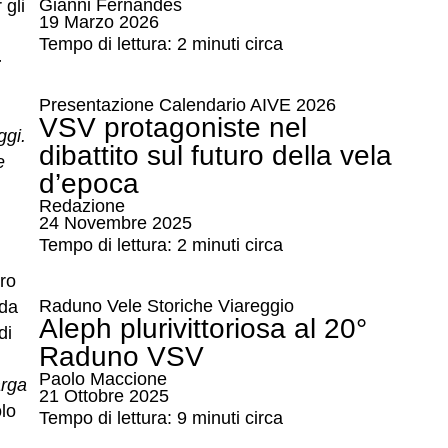
Gianni Fernandes
 gli
19 Marzo 2026
Tempo di lettura: 2 minuti circa
4
Presentazione Calendario AIVE 2026
VSV protagoniste nel
ggi.
dibattito sul futuro della vela
e
d’epoca
Redazione
24 Novembre 2025
Tempo di lettura: 2 minuti circa
ro
Raduno Vele Storiche Viareggio
 da
Aleph plurivittoriosa al 20°
di
Raduno VSV
Paolo Maccione
arga
21 Ottobre 2025
olo
Tempo di lettura: 9 minuti circa