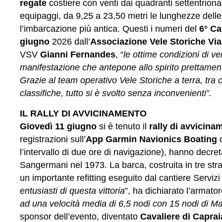
regate
costiere con venti dai quadranti settentrional
equipaggi, da 9,25 a 23,50 metri le lunghezze delle
l’imbarcazione più antica. Questi i numeri del
6° Ca
giugno
2026 dall’
Associazione Vele Storiche Vi
VSV
Gianni Fernandes
, “
le ottime condizioni di v
manifestazione che antepone allo spirito prettamente
Grazie al team operativo Vele Storiche a terra, tra
classifiche, tutto si è svolto senza inconvenienti”.
IL RALLY DI AVVICINAMENTO
Giovedì 11 giugno
si è tenuto il
rally di avvicina
registrazioni sull’
App Garmin Navionics Boating
d
l’intervallo di due ore di navigazione), hanno decreta
Sangermani nel 1973. La barca, costruita in tre strat
un importante refitting eseguito dal cantiere Serviz
entusiasti di questa vittoria
”, ha dichiarato l’armat
ad una velocità media di 6,5 nodi con 15 nodi di Ma
sponsor dell’evento, diventato
Cavaliere di Caprai