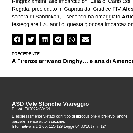
Ringraziamenti alle imbarcazioni
Lilla
di Carlo Coll
Regata, presieduto in Capraia dal Giudice FIV
Ale
sonora di Sandokan, il secondo ha omaggiato
Artic
festeggiare i 70 anni di questa gloriosa imbarcazion
PRECEDENTE
ASD Vele Storiche Viareggio
P. IVA IT02092460464
È espressamente vietato ogni tipo di riproduzione o prelievo, anche
parziale, senza autorizzazione.
Informativa art. 1 co. 125-129 Legge 04/08/2017 n° 124