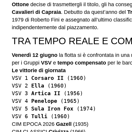
Ottone
decise di trasmettergli il titolo, gli ha conse
Cavalieri di Capraia
. Debutto da quest’anno del
T
1979 di Roberto Fini e assegnato all’ultimo classific
indipendentemente dal piazzamento.
TRA TEMPO REALE E CO
Venerdì 12 giugno
la flotta si è confrontata in una
per i
Gruppi
VSV
e
tempo compensato
per le bar
Le vittorie di giornata
VSV 1
Corsaro II
(1960)
VSV 2
Ella
(1960)
VSV 3
Artica II
(1956)
VSV 4
Penelope
(1965)
VSV 5
Sula Iron Fox
(1974)
VSV 6
Tulli
(1960)
CIM EPOCA 2026
Gazell
(1935)
CIM CLASSICI
Crivizza
(1966)