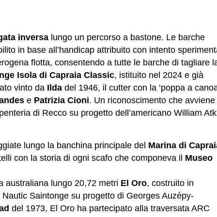
gata inversa
lungo un percorso a bastone. Le barche
ilito in base all’handicap attribuito con intento speriment
rogena flotta, consentendo a tutte le barche di tagliare l
nge Isola di Capraia Classic
, istituito nel 2024 e già
ato vinto da
Ilda
del 1946, il cutter con la ‘poppa a canoa
nandes
e
Patrizia Cioni
. Un riconoscimento che avviene
penteria di Recco su progetto dell’americano William At
giate lungo la banchina principale del
Marina di Caprai
elli con la storia di ogni scafo che componeva il
Museo
ra australiana lungo 20,72 metri
El Oro
, costruito in
e Nautic Saintonge su progetto di Georges Auzépy-
ad
del 1973, El Oro ha partecipato alla traversata ARC