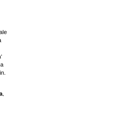
ale
a
’
 a
kin.
a
,