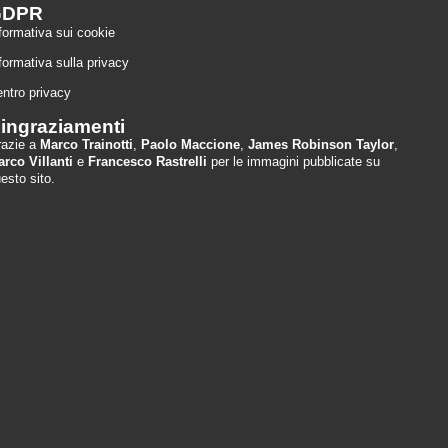
GDPR
formativa sui cookie
formativa sulla privacy
ntro privacy
ingraziamenti
razie a
Marco Trainotti
,
Paolo Maccione
,
James Robinson Taylor
,
rco Villanti
e
Francesco Rastrelli
per le immagini pubblicate su
esto sito.