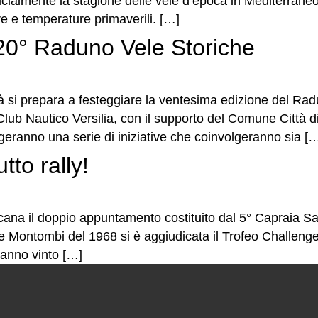
fficialmente la stagione delle vele d’epoca in Mediterrane
e e temperature primaverili. […]
l 20° Raduno Vele Storiche
ittà si prepara a festeggiare la ventesima edizione del Ra
Club Nautico Versilia, con il supporto del Comune Città 
eranno una serie di iniziative che coinvolgeranno sia [
tto rally!
ana il doppio appuntamento costituito dal 5° Capraia Sail
te Montombi del 1968 si è aggiudicata il Trofeo Challenge
hanno vinto […]