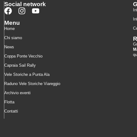
Social network
In
In
Menu
Ce
Home
Chi siamo
R
G
News
Ma
qu
Coppa Ponte Vecchio
Capraia Sail Rally
Vele Storiche a Punta Ala
Raduno Vele Storiche Viareggio
Archivio eventi
Flotta
Contatti