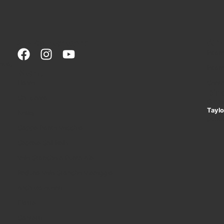
Social network
GD
Infor
ievo,
Infor
Menu
Home
Centr
Rin
Chi siamo
Graz
Taylo
News
pubbl
Coppa Ponte Vecchio
Capraia Sail Rally
Vele Storiche a Punta Ala
Raduno Vele Storiche Viareggio
Archivio eventi
Flotta
Contatti