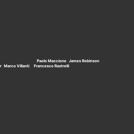
PR
mativa sui cookie
mativa sulla privacy
o privacy
graziamenti
ie a
Marco Trainotti
,
Paolo Maccione
,
James Robinson
r
,
Marco Villanti
e
Francesco Rastrelli
per le immagini
icate su questo sito.