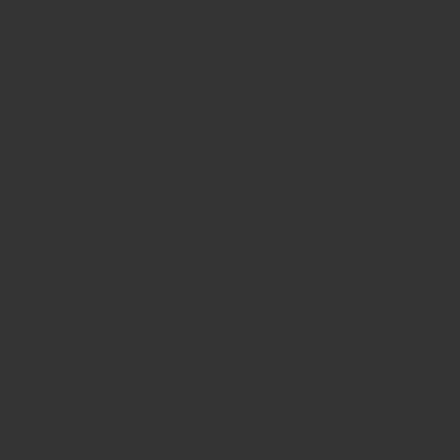
ASD Vele Storiche Viareggio
P. IVA IT02092460464
È espressamente vietato ogni tipo di riproduzione o prel
anche parziale, senza autorizzazione.
Informativa art. 1 co. 125-129 Legge 04/08/2017 n° 124