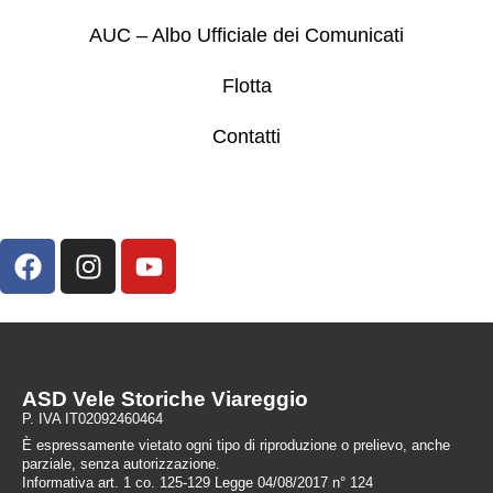
AUC – Albo Ufficiale dei Comunicati
Flotta
Contatti
ASD Vele Storiche Viareggio
P. IVA IT02092460464
È espressamente vietato ogni tipo di riproduzione o prelievo, anche
parziale, senza autorizzazione.
Informativa art. 1 co. 125-129 Legge 04/08/2017 n° 124