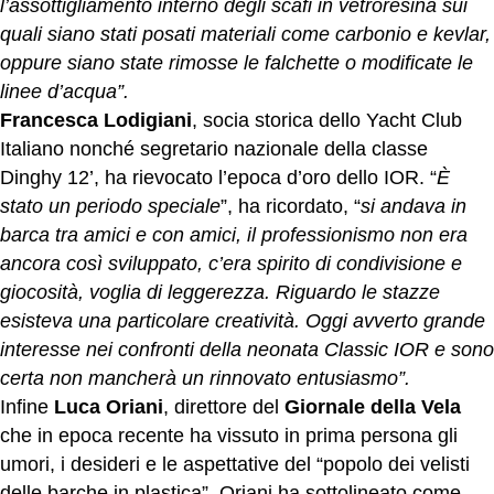
l’assottigliamento interno degli scafi in vetroresina sui
quali siano stati posati materiali come carbonio e kevlar,
oppure siano state rimosse le falchette o modificate le
linee d’acqua”.
Francesca Lodigiani
, socia storica dello Yacht Club
Italiano nonché segretario nazionale della classe
Dinghy 12’, ha rievocato l’epoca d’oro dello IOR. “
È
stato un periodo speciale
”, ha ricordato, “
si andava in
barca tra amici e con amici, il professionismo non era
ancora così sviluppato, c’era spirito di condivisione e
giocosità, voglia di leggerezza. Riguardo le stazze
esisteva una particolare creatività. Oggi avverto grande
interesse nei confronti della neonata Classic IOR e sono
certa non mancherà un rinnovato entusiasmo”.
Infine
Luca Oriani
, direttore del
Giornale della Vela
che in epoca recente ha vissuto in prima persona gli
umori, i desideri e le aspettative del “popolo dei velisti
delle barche in plastica”. Oriani ha sottolineato come