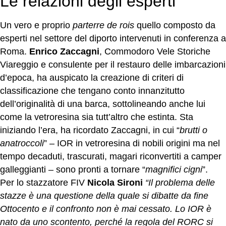
Le relazioni degli esperti
Un vero e proprio
parterre de rois
quello composto da
esperti nel settore del diporto intervenuti in conferenza a
Roma.
Enrico Zaccagni
, Commodoro Vele Storiche
Viareggio e consulente per il restauro delle imbarcazioni
d’epoca, ha auspicato la creazione di criteri di
classificazione che tengano conto innanzitutto
dell’originalità di una barca, sottolineando anche lui
come la vetroresina sia tutt’altro che estinta. Sta
iniziando l’era, ha ricordato Zaccagni, in cui “
brutti o
anatroccoli
” – IOR in vetroresina di nobili origini ma nel
tempo decaduti, trascurati, magari riconvertiti a camper
galleggianti – sono pronti a tornare “
magnifici cigni
”.
Per lo stazzatore FIV
Nicola Sironi
“Il problema delle
stazze è una questione della quale si dibatte da fine
Ottocento e il confronto non è mai cessato. Lo IOR è
nato da uno scontento, perché la regola del RORC si