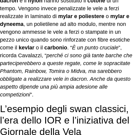
dacron
e il
nylon
hanno sostituito il
cotone
di un
tempo. Vengono invece penalizzate le vele a ferzi
realizzate in laminato di
mylar e poliestere
o
mylar e
dyneema
, un polietilene ad alto modulo, mentre non
vengono ammesse le vele a ferzi o stampate in un
pezzo unico quando sono rinforzate con fibre esotiche
come il
kevlar
o il
carbonio
. “
È un punto cruciale
”,
ricorda Cavalazzi, “
perché ci sono già tante barche che
parteciperebbero a queste regate, come le sopracitate
Phantom, Rainbow, Tomira o Midva, ma sarebbero
obbligate a realizzare vele in dacron
.
Anche da questo
aspetto dipende una più ampia adesione alle
competizioni
”.
L’esempio degli swan classici,
l’era dello IOR e l’iniziativa del
Giornale della Vela