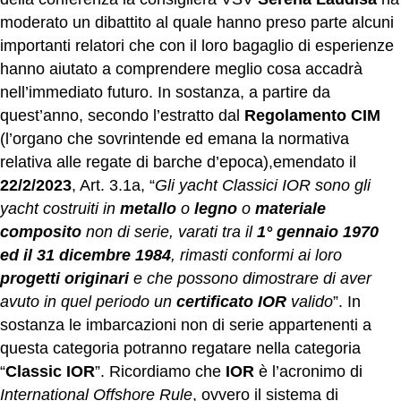
moderato un dibattito al quale hanno preso parte alcuni
importanti relatori che con il loro bagaglio di esperienze
hanno aiutato a comprendere meglio cosa accadrà
nell’immediato futuro. In sostanza, a partire da
quest’anno, secondo l’estratto dal
Regolamento CIM
(l’organo che sovrintende ed emana la normativa
relativa alle regate di barche d’epoca),emendato il
22/2/2023
, Art. 3.1a, “
Gli yacht Classici IOR sono gli
yacht costruiti in
metallo
o
legno
o
materiale
composito
non di serie, varati tra il
1° gennaio 1970
ed il 31 dicembre 1984
, rimasti conformi ai loro
progetti originari
e che possono dimostrare di aver
avuto in quel periodo un
certificato IOR
valido
”. In
sostanza le imbarcazioni non di serie appartenenti a
questa categoria potranno regatare nella categoria
“
Classic IOR
”. Ricordiamo che
IOR
è l’acronimo di
International Offshore Rule
, ovvero il sistema di