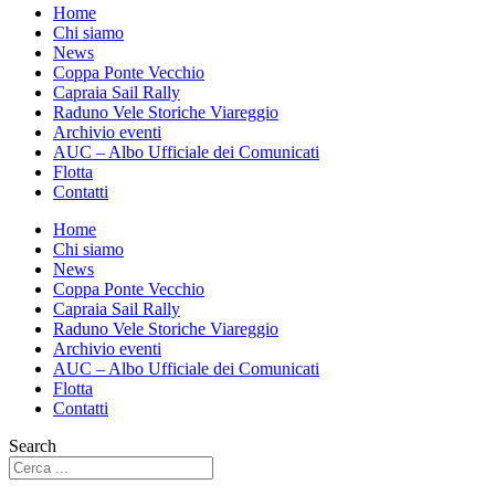
Home
Chi siamo
News
Coppa Ponte Vecchio
Capraia Sail Rally
Raduno Vele Storiche Viareggio
Archivio eventi
AUC – Albo Ufficiale dei Comunicati
Flotta
Contatti
Home
Chi siamo
News
Coppa Ponte Vecchio
Capraia Sail Rally
Raduno Vele Storiche Viareggio
Archivio eventi
AUC – Albo Ufficiale dei Comunicati
Flotta
Contatti
Search