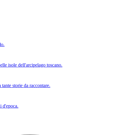
do.
lle isole dell'arcipelago toscano.
 tante storie da raccontare.
i d'epoca.