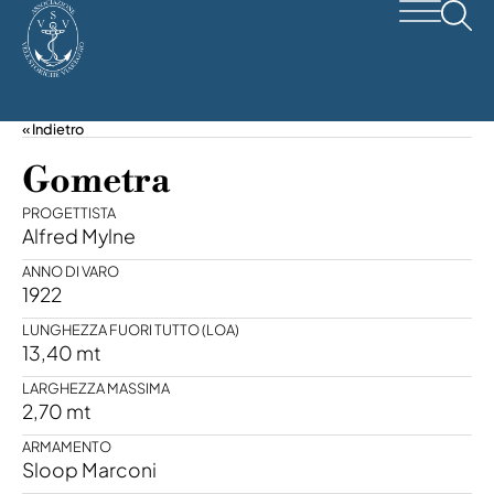
« Indietro
Gometra
PROGETTISTA
Alfred Mylne
ANNO DI VARO
1922
LUNGHEZZA FUORI TUTTO (LOA)
13,40 mt
LARGHEZZA MASSIMA
2,70 mt
ARMAMENTO
Sloop Marconi