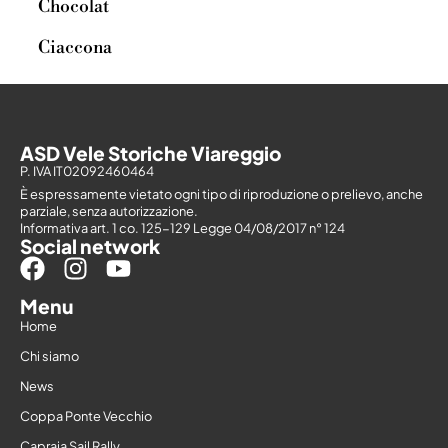
Chocolat
Ciaccona
ASD Vele Storiche Viareggio
P. IVA IT02092460464
È espressamente vietato ogni tipo di riproduzione o prelievo, anche
parziale, senza autorizzazione.
Informativa art. 1 co. 125-129 Legge 04/08/2017 n° 124
Social network
Menu
Home
Chi siamo
News
Coppa Ponte Vecchio
Capraia Sail Rally