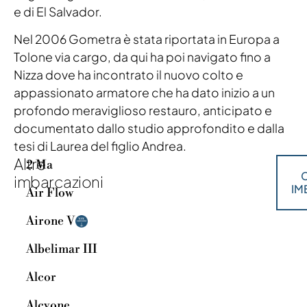
e di El Salvador.
Nel 2006 Gometra è stata riportata in Europa a
Tolone via cargo, da qui ha poi navigato fino a
Nizza dove ha incontrato il nuovo colto e
appassionato armatore che ha dato inizio a un
profondo meraviglioso restauro, anticipato e
documentato dallo studio approfondito e dalla
tesi di Laurea del figlio Andrea.
Altre
2 Ma
C
imbarcazioni
IM
Air Flow
Airone V
Albelimar III
Alcor
Alcyone