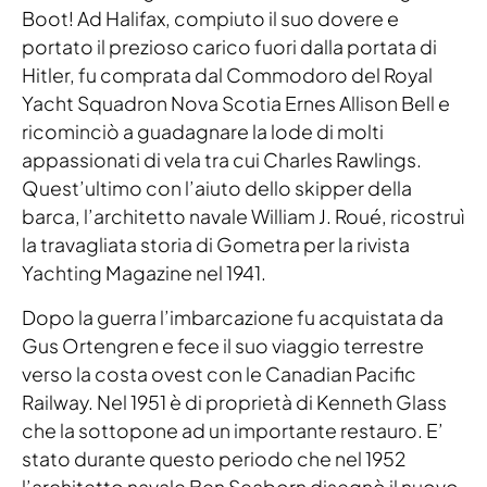
Boot! Ad Halifax, compiuto il suo dovere e
portato il prezioso carico fuori dalla portata di
Hitler, fu comprata dal Commodoro del Royal
Yacht Squadron Nova Scotia Ernes Allison Bell e
ricominciò a guadagnare la lode di molti
appassionati di vela tra cui Charles Rawlings.
Quest’ultimo con l’aiuto dello skipper della
barca, l’architetto navale William J. Roué, ricostruì
la travagliata storia di Gometra per la rivista
Yachting Magazine nel 1941.
Dopo la guerra l’imbarcazione fu acquistata da
Gus Ortengren e fece il suo viaggio terrestre
verso la costa ovest con le Canadian Pacific
Railway. Nel 1951 è di proprietà di Kenneth Glass
che la sottopone ad un importante restauro. E’
stato durante questo periodo che nel 1952
l’architetto navale Ben Seaborn disegnò il nuovo